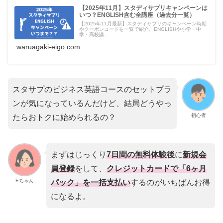
【2025年11月】スタディサプリキャンペーンは
いつ？ENGLISH含む全講座（過去分一覧）
【2025年11月最新】スタディサプリのキャンペーン時期
やクーポンコードを一覧で紹介。ENGLISHや小学・中
学・高校講...
waruagaki-eigo.com
スタサプのビジネス英語コースのセットプラ
ンが気になっているんだけど、結局どうやっ
初心者
たらおトクに始められるの？
まずはじっくり
7日間の無料体験
後
に
新規会
員登録
をして、
クレジットカードで「6ヶ月
Eちゃん
パック」を一括支払い
するのがいちばんお得
になるよ。