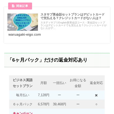
スタサプ英会話セットプランはデビットカード
で支払える？クレジットカードがない人は？
スタディサプリEnglish新英会話コース・英会話セットプ
ランはデビットカードでも支払える？クレジットカードが
ない人がデ...
waruagaki-eigo.com
「6ヶ月パック」だけの返金対応あり
ビジネス英語
お得になる
月額
一括払い
返金対応
セットプラン
金額
毎月払い
7,128円
ー
ー
✖️
６ヶ月パック
6,578円
39,468円
ー
○
キャンペーン