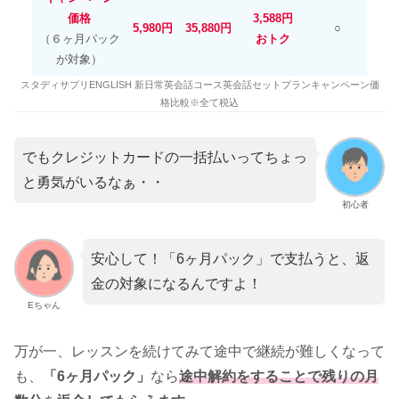
価格
3,588円
5,980円
35,880円
○
（６ヶ月パック
おトク
が対象）
スタディサプリENGLISH 新日常英会話コース英会話セットプランキャンペーン価
格比較※全て税込
でもクレジットカードの一括払いってちょっ
と勇気がいるなぁ・・
初心者
安心して！「6ヶ月パック」で支払うと、返
金の対象になるんですよ！
Eちゃん
万が一、レッスンを続けてみて途中で継続が難しくなって
も、
「6ヶ月パック」
なら
途中解約をすることで
残りの月