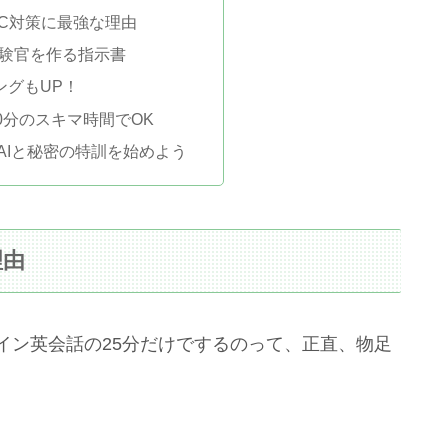
IC対策に最強な理由
試験官を作る指示書
ングもUP！
0分のスキマ時間でOK
！AIと秘密の特訓を始めよう
理由
ライン英会話の25分だけでするのって、正直、物足