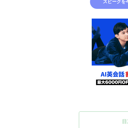
スピークを
目