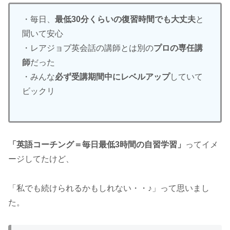
・毎日、
最低30分くらいの復習時間でも大丈夫
と
聞いて安心
・レアジョブ英会話の講師とは別の
プロの専任講
師
だった
・みんな
必ず受講期間中にレベルアップ
していて
ビックリ
「英語コーチング＝毎日最低3時間の自習学習」
ってイメ
ージしてたけど、
「私でも続けられるかもしれない・・♪」って思いまし
た。