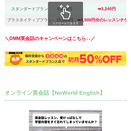
スタンダードプラン
6,480円
➡︎3,240
円
プラスネイティブプラン
15,800円
➡︎4,500円分のレッスンチケ
スクロールできます
＼DMM英会話のキャンペーンはこちら↓↓／
オンライン英会話【NeWorld English】