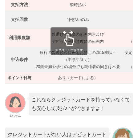
支払方法
瞬時払い
支払回数
1回払いのみ
普通預金残高の範囲内および
利用限度額
デビット利用限度額の範囲内
（カ
スクロールできます
銀行の普通預金口座をお持ちの満15歳以上
安定し
申込条件
（中学生除く）
20歳未満や学生の場合でも親権者の同意は不要
（カ
ポイント付与
あり（カードによる）
これならクレジットカードを持っていなくて
も安心して支払いができますよ！
Eちゃん
クレジットカードがない人はデビットカード