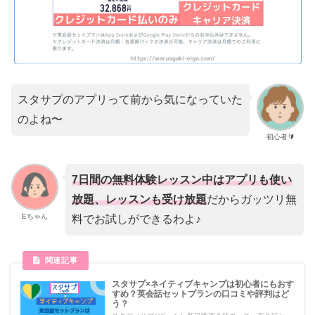
スタサプのアプリって前から気になっていた
のよね〜
初心者🔰
7日間の無料体験レッスン中はアプリも使い
放題、レッスンも受け放題
だからガッツリ無
Eちゃん
料でお試しができるわよ♪
スタサプ×ネイティブキャンプは初心者にもおす
すめ？英会話セットプランの口コミや評判はど
う？