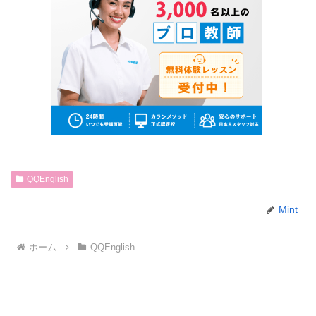
QQEnglish
Mint
ホーム
QQEnglish