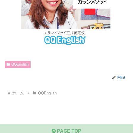
QQEnglish
Mint
ホーム
QQEnglish
PAGE TOP