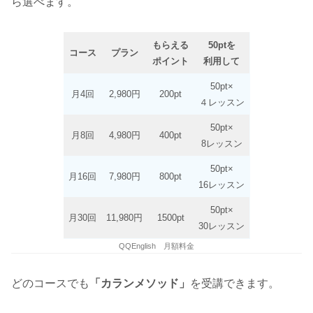
ら選べます。
もらえる
50ptを
コース
プラン
ポイント
利用して
50pt×
月4回
2,980円
200pt
４レッスン
50pt×
月8回
4,980円
400pt
8レッスン
50pt×
月16回
7,980円
800pt
16レッスン
50pt×
月30回
11,980円
1500pt
30レッスン
QQEnglish 月額料金
どのコースでも
「カランメソッド」
を受講できます。