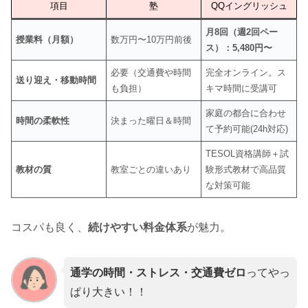
項目
塾
QQイングリッシュ
月8回（週2回ペー
授業料（月額）
数万円〜10万円前後
ス）：5,480円〜
必要（交通費や時間
完全オンライン。ス
送り迎え・移動時間
も負担）
キマ時間に受講可
家庭の都合に合わせ
時間の柔軟性
決まった曜日＆時間
て予約可能(24h対応)
TESOL資格講師＋試
教材の質
教室ごとの違いあり
験形式教材で高品質
な対策可能
コスパも良く、
続けやすい料金体系
が魅力。
通学の時間・ストレス・交通費ゼロ
ってやっ
ぱり大きい！！