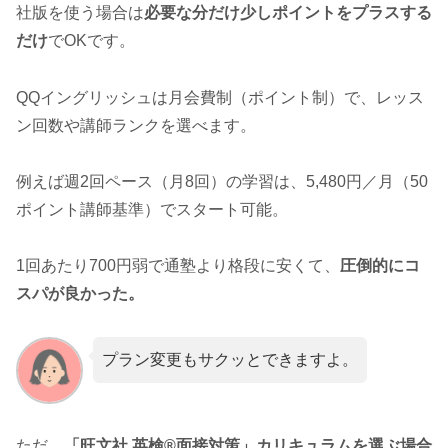
社版を使う場合は
必要な分だけ少しポイントをプラスする
だけ
でOKです。
QQイングリッシュは月会費制（ポイント制）で、レッス
ン回数や講師ランクを選べます。
例えば週2回ペース（月8回）の学習は、5,480円／月（50
ポイント講師基準）でスタート可能。
1回あたり700円弱で通塾より格段に安くて、
圧倒的にコ
スパが良かった。
プラン変更もサクッとできますよ。
ただ、
「旺文社 英検®面接対策」カリキュラムを選ぶ場合