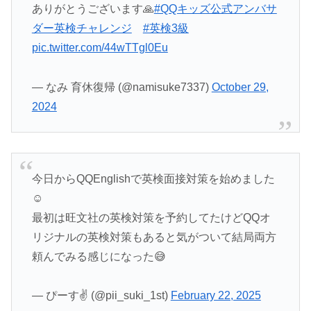
ありがとうございます🙏
#QQキッズ公式アンバサ
ダー英検チャレンジ
#英検3級
pic.twitter.com/44wTTgl0Eu
— なみ 育休復帰 (@namisuke7337)
October 29,
2024
今日からQQEnglishで英検面接対策を始めました
☺️
最初は旺文社の英検対策を予約してたけどQQオ
リジナルの英検対策もあると気がついて結局両方
頼んでみる感じになった😅
— ぴーす✌️ (@pii_suki_1st)
February 22, 2025